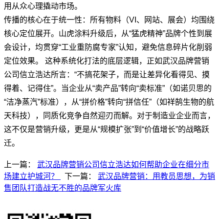
用从众心理撬动市场。
传播的核心在于统一性：所有物料（VI、网站、展会）均围绕
核心定位展开。山虎涂料升级后，从“猛虎精神”品牌个性到展
会设计，均贯穿“工业重防腐专家”认知，避免信息碎片化削弱
定位效果。 这种系统化打法的底层逻辑，正如武汉品牌营销
公司信立浩达所言：“不搞花架子，而是让差异化看得见、摸
得着、记得住”。当企业从“卖产品”转向“卖标准”（如诺贝思的
“洁净蒸汽”标准），从“拼价格”转向“拼信任”（如祥鹄生物的航
天科技），同质化竞争自然迎刃而解。对于制造业企业而言，
这不仅是营销升级，更是从“规模扩张”到“价值增长”的战略跃
迁。
上一篇：
武汉品牌营销公司信立浩达如何帮助企业在细分市
场建立护城河？
下一篇：
武汉品牌营销：用教员思想，为销
售团队打造战无不胜的品牌军火库